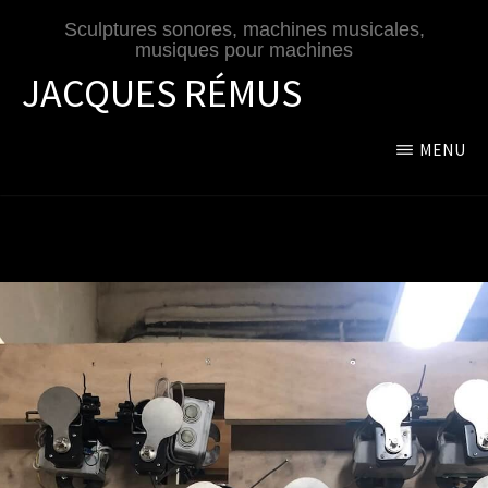
Passer
Sculptures sonores, machines musicales,
au
musiques pour machines
contenu
JACQUES RÉMUS
principal
MENU