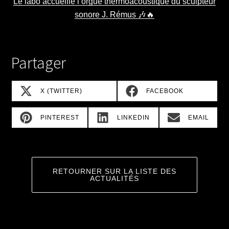
Le labo accueille l’orgue thermoacoustique du sculpteur
sonore J. Rémus 🎶🔥
Partager
SHARE
SHARE
X (TWITTER)
FACEBOOK
ON
ON
SHARE
SHARE
SHARE
PINTEREST
LINKEDIN
EMAIL
ON
ON
ON
RETOURNER SUR LA LISTE DES
ACTUALITÉS