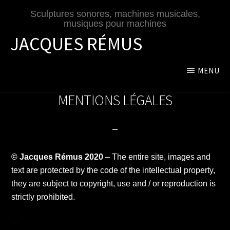
Passer
Sculptures sonores, machines musicales,
au
musiques pour machines
contenu
JACQUES RÉMUS
principal
MENU
MENTIONS LÉGALES
© Jacques Rémus 2020
– The entire site, images and
text are protected by the code of the intellectual property,
they are subject to copyright, use and / or reproduction is
strictly prohibited.