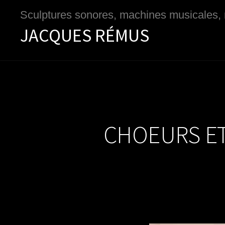
Passer
Passer
Sculptures sonores, machines musicales,
à
au
JACQUES RÉMUS
la
contenu
navigation
principal
principale
CHOEURS ET