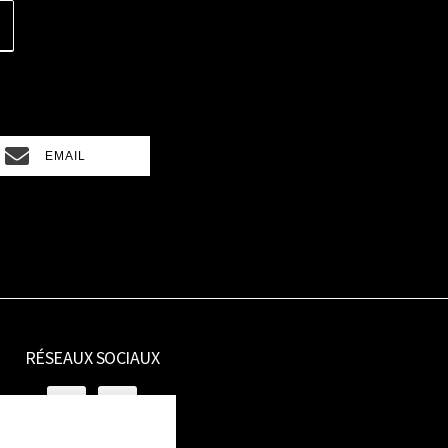
SHARE
EMAIL
ON
RÉSEAUX SOCIAUX