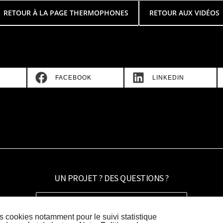
RETOUR À LA PAGE THERMOPHONES
RETOUR AUX VIDÉOS
SHARE
SHARE
FACEBOOK
LINKEDIN
ON
ON
UN PROJET ? DES QUESTIONS ?
CONTACTER JACQUES RÉMUS POUR UN
PROJET
es cookies notamment pour le suivi statistique