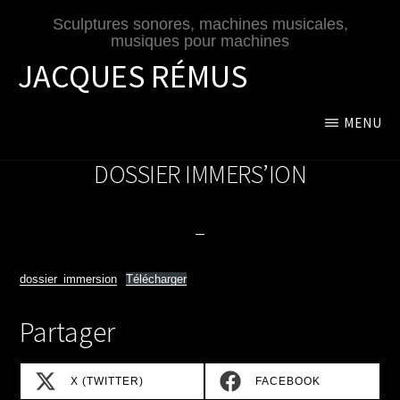
Passer
Sculptures sonores, machines musicales,
au
musiques pour machines
contenu
JACQUES RÉMUS
principal
MENU
DOSSIER IMMERS’ION
dossier_immersion
Télécharger
Partager
SHARE
SHARE
X (TWITTER)
FACEBOOK
ON
ON