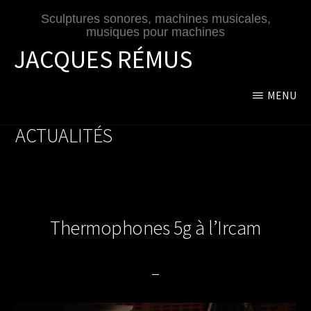
Passer
Sculptures sonores, machines musicales,
au
musiques pour machines
contenu
JACQUES RÉMUS
principal
MENU
ACTUALITÉS
Thermophones 5g à l’Ircam