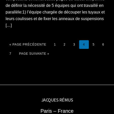
de définir la nécessité de 5 équipes qui ont travaillé en
parallèle:1) l’équipe chargée de découper les tuyaux et
leurs coulisses et de fixer les anneaux de suspensions
[…]
ALLER
PAGE
PAGE
PAGE
PAGE
PAGE
PAGE
«
PAGE PRÉCÉDENTE
1
2
3
4
5
6
À
LA
PAGE
ALLER
7
PAGE SUIVANTE »
À
LA
JACQUES RÉMUS
Paris – France