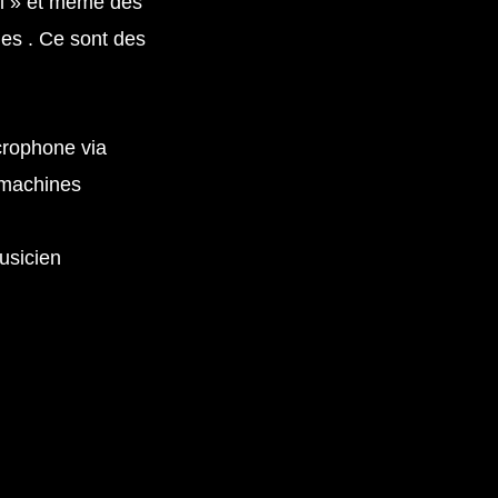
ii » et même des
nes . Ce sont des
icrophone via
 machines
usicien