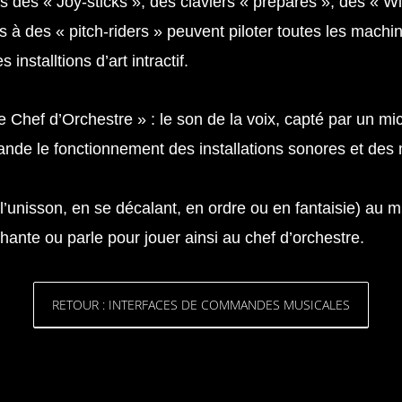
des « Joy-sticks », des claviers « préparés », des « W
s à des « pitch-riders » peuvent piloter toutes les machi
installtions d’art intractif.
e Chef d’Orchestre » : le son de la voix, capté par un m
ande le fonctionnement des installations sonores et des
l’unisson, en se décalant, en ordre ou en fantaisie) au m
hante ou parle pour jouer ainsi au chef d’orchestre.
RETOUR : INTERFACES DE COMMANDES MUSICALES