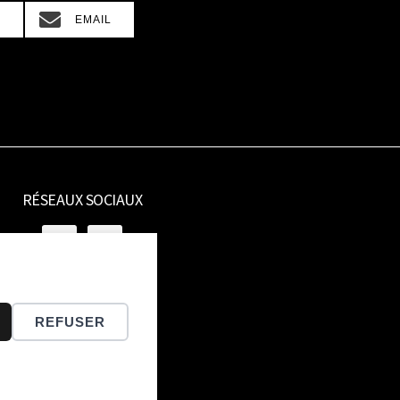
SHARE
N
EMAIL
ON
RÉSEAUX SOCIAUX
REFUSER
UALITÉS