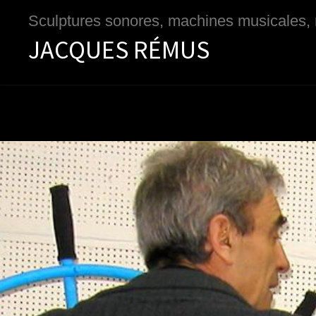
Passer
Passer
Sculptures sonores, machines musicales,
à
au
JACQUES RÉMUS
la
contenu
navigation
principal
principale