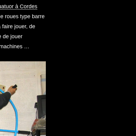
atuor à Cordes
e roues type barre
 faire jouer, de
e de jouer
s machines …